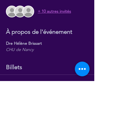
+ 10 autres invités
À propos de l'événement
Dre Hélène Brissart
CHU de Nancy
Billets
Vente expirée
Type de billet
COMETE
Plus d'info
Prix