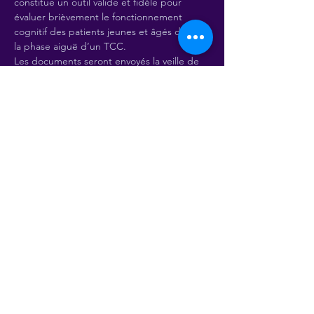
constitue un outil valide et fidèle pour 
évaluer brièvement le fonctionnement 
cognitif des patients jeunes et âgés durant 
la phase aiguë d’un TCC.
Les documents seront envoyés la veille de 
l'évènement, avec le lien pour la 
vidéoconférence.
payement en CHF
Billets
Vente expirée
Type de billet
EXACT : Évaluation TCC aigus
Prix
25.00 €