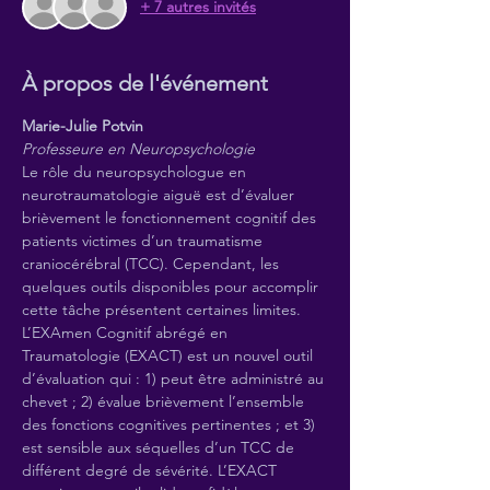
+ 7 autres invités
À propos de l'événement
Marie-Julie Potvin
Professeure en Neuropsychologie
Le rôle du neuropsychologue en 
neurotraumatologie aiguë est d’évaluer 
brièvement le fonctionnement cognitif des 
patients victimes d’un traumatisme 
craniocérébral (TCC). Cependant, les 
quelques outils disponibles pour accomplir 
cette tâche présentent certaines limites. 
L’EXAmen Cognitif abrégé en 
Traumatologie (EXACT) est un nouvel outil 
d’évaluation qui : 1) peut être administré au 
chevet ; 2) évalue brièvement l’ensemble 
des fonctions cognitives pertinentes ; et 3) 
est sensible aux séquelles d’un TCC de 
différent degré de sévérité. L’EXACT 