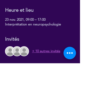
Heure et lieu
23 nov. 2021, 09:00 – 17:00
Interprétation en neuropsychologie
Invités
+ 10 autres invités
À propos de l'événement
Stephan Kennepohl
Docteur en Neuropsychologie
Jean-Pierre Chartrand
Docteur en Neuropsychologie
Le lien zoom sera communiqué 2 à 3 jours 
avant la date
Sommaire