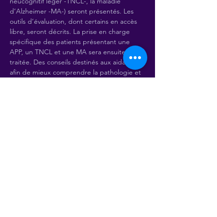
neucognitif léger -TNCL-, la maladie 
d’Alzheimer -MA-) seront présentés. Les 
outils d’évaluation, dont certains en accès 
libre, seront décrits. La prise en charge 
spécifique des patients présentant une 
APP, un TNCL et une MA sera ensuite 
traitée. Des conseils destinés aux aidants 
afin de mieux comprendre la pathologie et 
dans l’objectif d’une prise en charge 
écosystémique seront proposés. Enfin, des 
études de cas, proposées…
En lire plus
Billets
Vente expirée
Type de billet
Les aphasies dégénératives I