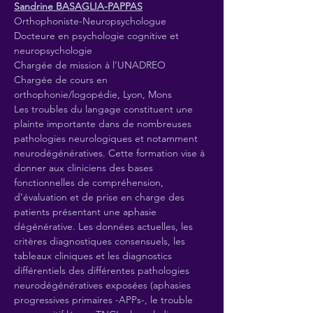
Sandrine BASAGLIA-PAPPAS
Orthophoniste-Neuropsychologue
Docteure en psychologie cognitive et 
neuropsychologie
Chargée de mission à l’UNADREO
Chargée de cours en 
orthophonie/logopédie, Lyon, Mons
Les troubles du langage constituent une 
plainte importante dans de nombreuses 
pathologies neurologiques et notamment 
neurodégénératives. Cette formation vise à 
donner aux cliniciens des bases 
fonctionnelles de compréhension, 
d’évaluation et de prise en charge des 
patients présentant une aphasie 
dégénérative. Les données actuelles, les 
critères diagnostiques consensuels, les 
tableaux cliniques et les diagnostics 
différentiels des différentes pathologies 
neurodégénératives exposées (aphasies 
progressives primaires -APPs-, le trouble 