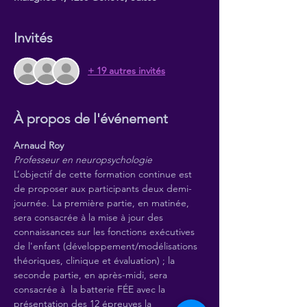
Invités
+ 19 autres invités
À propos de l'événement
Arnaud Roy
Professeur en neuropsychologie
L’objectif de cette formation continue est 
de proposer aux participants deux demi-
journée. La première partie, en matinée, 
sera consacrée à la mise à jour des 
connaissances sur les fonctions exécutives 
de l'enfant (développement/modélisations 
théoriques, clinique et évaluation) ; la 
seconde partie, en après-midi, sera 
consacrée à  la batterie FÉE avec la 
présentation des 12 épreuves la 