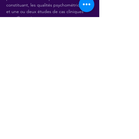
constituant, les qualités psychométriques 
et une ou deux études de cas cliniques 
pour illustration.
Billets
Vente expirée
Type de billet
Fonctions exécutives et FÉE
Plus d'info
Prix
150.00 CHF
Partager cet événement