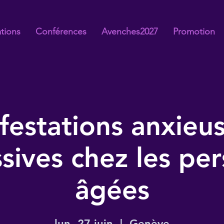
tions
Conférences
Avenches2027
Promotion
festations anxieus
sives chez les pe
âgées
lun. 27 juin
  |  
Genève