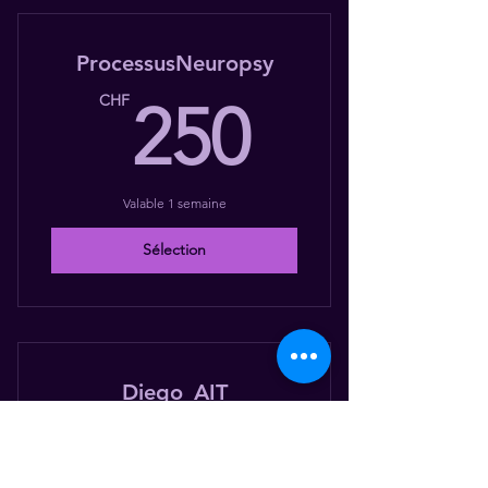
ProcessusNeuropsy
250CH
CHF
250
Valable 1 semaine
Sélection
Diego_AIT
0CHF
CHF
0