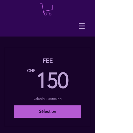
FEE
150CH
CHF
150
Valable 1 semaine
Sélection