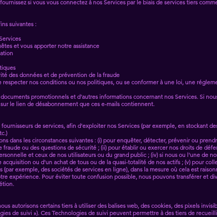
fournissez si vous vous connectez à nos Services par le biais de services tiers co
ins suivantes :
Services
êtes et vous apporter notre assistance
ation
stiques
rité des données et de prévention de la fraude
ire respecter nos conditions ou nos politiques, ou se conformer à une loi, une régl
es documents promotionnels et d'autres informations concernant nos Services. Si no
nt sur le lien de désabonnement que ces e-mails contiennent.
ournisseurs de services, afin d'exploiter nos Services (par exemple, en stockant de
tc.)
 dans les circonstances suivantes : (i) pour enquêter, détecter, prévenir ou prendr
fraude ou des questions de sécurité ; (ii) pour établir ou exercer nos droits de défen
ersonnelle et ceux de nos utilisateurs ou du grand public ; (iv) si nous ou l'une de 
 acquisition ou d'un achat de tous ou de la quasi-totalité de nos actifs ; (v) pour coll
és (par exemple, des sociétés de services en ligne), dans la mesure où cela est raison
tre expérience. Pour éviter toute confusion possible, nous pouvons transférer et divu
étion.
s autorisons certains tiers à utiliser des balises web, des cookies, des pixels invisibl
ogies de suivi »). Ces Technologies de suivi peuvent permettre à des tiers de recuei