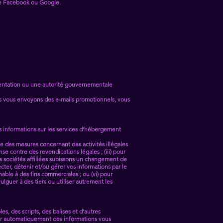
mme Facebook ou Google.
ementation ou une autorité gouvernementale
us vous envoyons des e-mails promotionnels, vous
s informations sur les services d'hébergement
e des mesures concernant des activités illégales
se contre des revendications légales ; (iii) pour
nos sociétés affiliées subissons un changement de
ecter, détenir et/ou gérer vos informations par le
nable à des fins commerciales ; ou (vi) pour
lguer à des tiers ou utiliser autrement les
es, des scripts, des balises et d'autres
llir automatiquement des informations vous