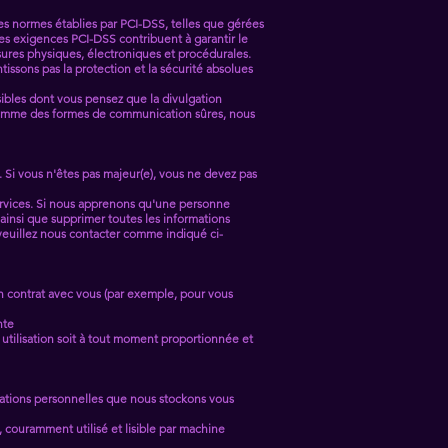
es normes établies par PCI-DSS, telles que gérées
Les exigences PCI-DSS contribuent à garantir le
esures physiques, électroniques et procédurales.
tissons pas la protection et la sécurité absolues
sibles dont vous pensez que la divulgation
s comme des formes de communication sûres, nous
 Si vous n'êtes pas majeur(e), vous ne devez pas
ervices. Si nous apprenons qu'une personne
, ainsi que supprimer toutes les informations
 veuillez nous contacter comme indiqué ci-
n contrat avec vous (par exemple, pour vous
nte
e utilisation soit à tout moment proportionnée et
mations personnelles que nous stockons vous
 couramment utilisé et lisible par machine