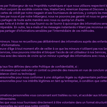
ées par l'hébergeur de nos Propriétés numériques et que nous utilisons respectent l
 effort conjoint de sociétés comme Visa, MasterCard, American Express et Discover. 
 cartes de crédit par notre magasin et ses fournisseurs de services, y compris les m
prises par nous et par notre hébergeur, nous ne pouvons pas garantir et nous ne garan
u partagez de toute autre manière avec nous ou quelqu’un d’autre.
e forts et à éviter de nous fournir ou de fournir à quiconque des informations sen
 irréparable. En outre, les e-mails et les messages instantanés n'étant pas reconnu
s partager d'informations sensibles par l'intermédiaire de ces méthodes.
s mineurs. Nous ne recueillons pas délibérément des informations auprès des enfants.
r d'informations.
uve d'âge à tout moment afin de veiller à ce que les mineurs n'utilisent pas nos S
s Services, nous pouvons interdire et bloquer l'accès de cet utilisateur à nos Services
 vous avez des raisons de croire qu'un mineur a partagé des informations avec nous,
'aux fins définies dans cette Politique de confidentialité, si :
est nécessaire pour exécuter un contrat ou prendre des mesures en vue de conclure u
sistance client ou technique)
ns personnelles pour nous conformer à une obligation légale ou réglementaire pertine
s personnelles pour nos intérêts légitimes en tant qu'entreprise, à condition que cett
ormations personnelles vous concernant sont traitées ou non, et accéder aux Infor
plémentaires
s que vous nous fournissez directement à titre volontaire dans un format structuré,
rsonnelles qui sont sous notre contrôle