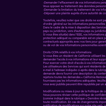
-Demander l'effacement de vos Informations per
Vous opposer au traitement des données personne
-Demander la limitation du traitement de vos Info
-Déposer une plainte auprès d'une autorité de co
Toutefois, veuillez noter que ces droits ne sont p
d'ordre général sur les Informations personnelles 
Dans le cadre de la mise à disposition des Services
pays ou juridiction, vers d'autres pays ou juridic
Si vous êtes situé(e) dans l'EEE, vos Information
protection adéquat ou comparable est en place p
contractuels appropriés avec nos tiers pour garant
ou de vol de vos Informations personnelles soient
Droits CCPA relatifs à vos informations
Si vous êtes un résident de Californie utilisant le
demander l'accès à vos informations et leur supp
Pour exercer votre droit d'accès à vos information
Les utilisateurs des Services qui sont résidents 
e-mail à l’adresse indiquée ci-après dans la rubr
demande devra fournir une description du conten
rejetons toutes les demandes « California Remov
fournissez pas les informations adéquates. Veuil
vous avez publiés peuvent être republiés par un au
Modifications ou mises à jour de la Politique de c
Nous pouvons réviser cette politique de confidenti
(comme indiqué dans la rubrique « Dernière révis
toute modification. En cas de changements importa
notification de modifications sur notre site web, 