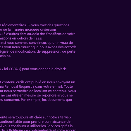
es réglementaires. Si vous avez des questions
ter de la manière indiquée ci-dessous.
u à d'autres tiers au-delà des frontières de votre
ormations en dehors de l'EEE.
E que si nous sommes convaincus qu’un niveau de
es pour nous assurer que nous avons des accords
llégale, de modification, de suppression, de perte
icables.
la « loi CCPA ») peut vous donner le droit de
out contenu qu'ils ont publié en nous envoyant un
rnia Removal Request » dans votre e-mail. Toute
ur nous permettre de localiser ce contenu. Nous
 ne pas être en mesure de répondre si vous ne
tenu concerné. Par exemple, les documents que
cente sera toujours affichée sur notre site web
confidentialité pour prendre connaissance de
ous continuez à utiliser les Services après la
de la Politique de confidentialité et votre accord