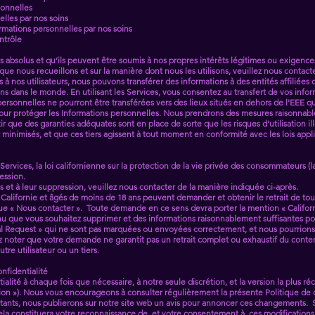
sonnelles
lles par nos soins
rmations personnelles par nos soins
ntrôle
as absolus et qu’ils peuvent être soumis à nos propres intérêts légitimes ou exigenc
que nous recueillons et sur la manière dont nous les utilisons, veuillez nous contac
 à nos utilisateurs, nous pouvons transférer des informations à des entités affiliées o
tions dans le monde. En utilisant les Services, vous consentez au transfert de vos inf
s personnelles ne pourront être transférées vers des lieux situés en dehors de l'EE
our protéger les Informations personnelles. Nous prendrons des mesures raisonnabl
ir que des garanties adéquates sont en place de sorte que les risques d'utilisation i
 minimisés, et que ces tiers agissent à tout moment en conformité avec les lois appl
s Services, la loi californienne sur la protection de la vie privée des consommateurs (
ression.
s et à leur suppression, veuillez nous contacter de la manière indiquée ci-après.
de Californie et âgés de moins de 18 ans peuvent demander et obtenir le retrait de t
ique « Nous contacter ». Toute demande en ce sens devra porter la mention « Califo
u que vous souhaitez supprimer et des informations raisonnablement suffisantes po
al Request » qui ne sont pas marquées ou envoyées correctement, et nous pourrions
lez noter que votre demande ne garantit pas un retrait complet ou exhaustif du con
tre utilisateur ou un tiers.
onfidentialité
alité à chaque fois que nécessaire, à notre seule discrétion, et la version la plus ré
ion »). Nous vous encourageons à consulter régulièrement la présente Politique de 
nts, nous publierons sur notre site web un avis pour annoncer ces changements. Si v
cela constituera votre reconnaissance de, et votre consentement à, ces modifications 