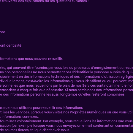
s trouverez des explications sur les questions suivantes :
ions
onfidentialité
nformations que nous pouvons recueillir.
bles, qui peuvent être fournies par vous lors du processus d'enregistrement ou recueil
ons non personnelles ne nous permettent pas d'identifier la personne auprès de qui e
cipalement en des informations techniques et des informations d'utilisation agrégé
dividuellement, c’est-à-dire les informations qui vous identifient ou qui peuvent, mo
personnelles que nous recueillons par le biais de nos Services sont notamment le nom
 demandées à chaque fois que nécessaire. Si nous combinons des Informations perso
e des Informations personnelles aussi longtemps qu'elles resteront combinées.
 que nous utilisons pour recueillir des informations :
ilisez les Services. Lorsque vous visitez nos Propriétés numériques ou que vous utili
 et informations connexes.
 fournissez volontairement. Par exemple, nous recueillons les informations que vous
cation (par exemple lorsque vous nous envoyez un e-mail contenant un commentaire
e sources tierces, tel que décrit ci-dessous.