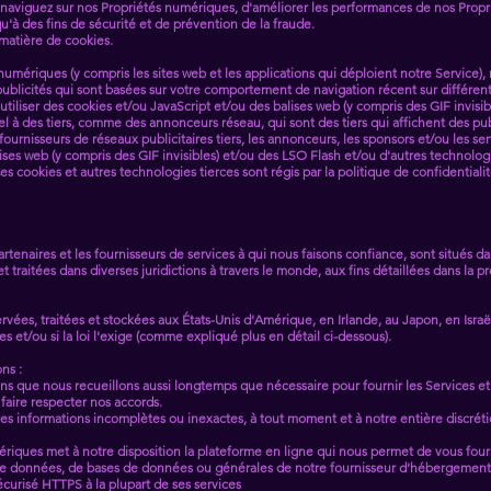
 naviguez sur nos Propriétés numériques, d'améliorer les performances de nos Propr
'à des fins de sécurité et de prévention de la fraude.
 matière de cookies.
 numériques (y compris les sites web et les applications qui déploient notre Service)
licités qui sont basées sur votre comportement de navigation récent sur différents
utiliser des cookies et/ou JavaScript et/ou des balises web (y compris des GIF invisi
à des tiers, comme des annonceurs réseau, qui sont des tiers qui affichent des public
 fournisseurs de réseaux publicitaires tiers, les annonceurs, les sponsors et/ou les 
lises web (y compris des GIF invisibles) et/ou des LSO Flash et/ou d'autres technologi
s cookies et autres technologies tierces sont régis par la politique de confidentiali
partenaires et les fournisseurs de services à qui nous faisons confiance, sont situés 
traitées dans diverses juridictions à travers le monde, aux fins détaillées dans la pr
ées, traitées et stockées aux États-Unis d'Amérique, en Irlande, au Japon, en Israël e
s et/ou si la loi l'exige (comme expliqué plus en détail ci-dessous).
ns :
ns que nous recueillons aussi longtemps que nécessaire pour fournir les Services e
 faire respecter nos accords.
es informations incomplètes ou inexactes, à tout moment et à notre entière discréti
iques met à notre disposition la plateforme en ligne qui nous permet de vous four
 de données, de bases de données ou générales de notre fournisseur d'hébergement. 
écurisé HTTPS à la plupart de ses services